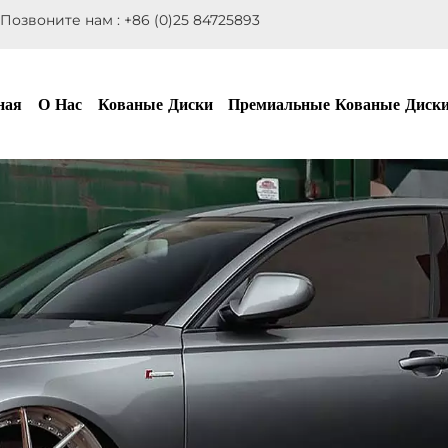
Позвоните нам :
+86 (0)25 84725893
ная
О Нас
Кованые Диски
Премиальные Кованые Диск