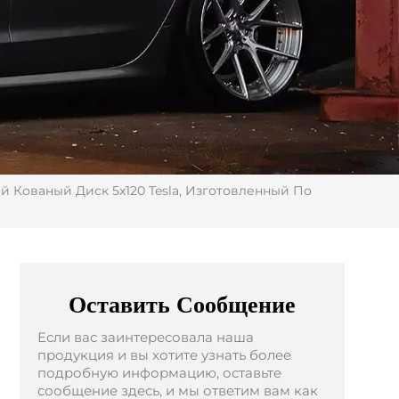
 Кованый Диск 5x120 Tesla, Изготовленный По
Оставить Сообщение
Если вас заинтересовала наша
продукция и вы хотите узнать более
подробную информацию, оставьте
сообщение здесь, и мы ответим вам как