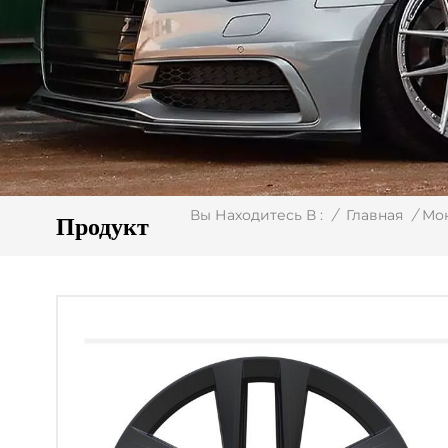
/
Главная
/
Мо
Вы Находитесь В :
Продукт