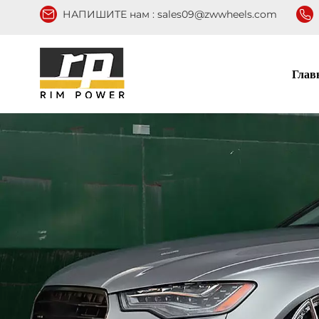
НАПИШИТЕ нам :
sales09@zwwheels.com
Глав