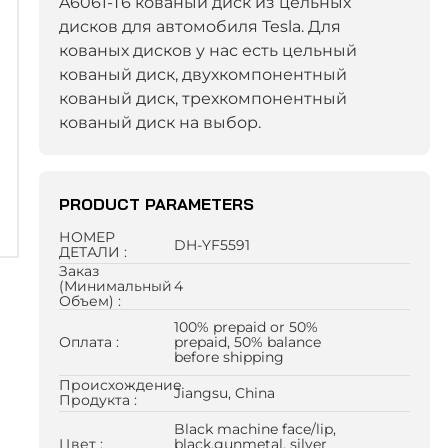
A6061-T6 кованый диск из цельных
дисков для автомобиля Tesla. Для
кованых дисков у нас есть цельный
кованый диск, двухкомпонентный
кованый диск, трехкомпонентный
кованый диск на выбор.
PRODUCT PARAMETERS
НОМЕР
DH-YF5591
ДЕТАЛИ :
Заказ
(минимальный
4
Объем) :
100% prepaid or 50%
Оплата :
prepaid, 50% balance
before shipping
Происхождение
Jiangsu, China
Продукта :
Black machine face/lip,
Цвет :
black,gunmetal, silver