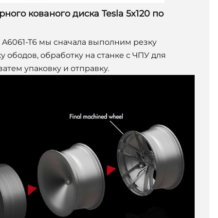
ного кованого диска Tesla 5x120 по
A6061-T6 мы сначала выполним резку
у ободов, обработку на станке с ЧПУ для
затем упаковку и отправку.