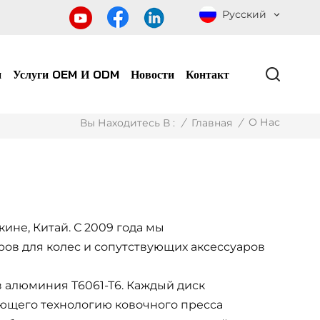
Русский
и
Услуги OEM И ODM
Новости
Контакт
О Нас
/
Главная
/
Вы Находитесь В :
не, Китай. С 2009 года мы
ров для колес и сопутствующих аксессуаров
 алюминия T6061-T6. Каждый диск
ающего технологию ковочного пресса