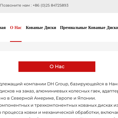
Позвоните нам :
+86 (0)25 84725893
ная
О Нас
Кованые Диски
Премиальные Кованые Диск
О Нас
длежащий компании DH Group, базирующейся в Нанки
исков на заказ, алюминиевых колесных гаек, адапте
нно в Северной Америке, Европе и Японии.
омпонентных и трехкомпонентных кованых дисках из
 процесса ковки и механической обработки, включ