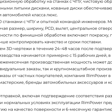
цизионную обработку на станках с ЧПУ, чистовую об
онными литыми дисками, кованые диски обеспечиваю
 автомобилей класса люкс.
80 станками с ЧПУ и опытной командой инженеров.
ая размер, ширину, PCD, вылет, центральное отверст
ности по финишной обработке включают покраску, п
чше контролировать качество и сроки поставки.
ем 3D-чертежи в течение 24–48 часов после подтве
зводства начинается примерно с 15 рабочих дней, в
а ежемесячная производственная мощность может до
дуальные заказы, так и крупномасштабное производ
казы от частных покупателей, компания RimPower в
мастерские, бренды автомобильных аксессуаров и 
тправкой, включая подтверждение соответствия раз
При нормальных условиях эксплуатации RimPower пр
тию на качество поверхности и 6-месячную гаранти