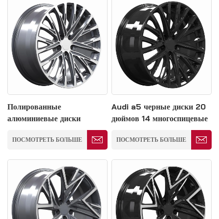
Полированные
Audi a5 черные диски 20
алюминиевые диски
дюймов 14 многоспицевые
многоспицевые для
диски 5*114.3 мм
ПОСМОТРЕТЬ БОЛЬШЕ
ПОСМОТРЕТЬ БОЛЬШЕ
автомобилей Audi 5*114.3
мм