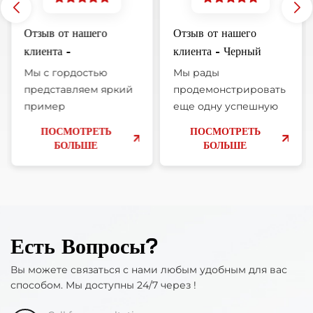
Отзыв от нашего
Отзыв от нашего
клиента -
клиента - Черный
цельнокованый
моноблочный диск с
Мы с гордостью
Мы рады
автомобильный диск
передней панелью
представляем яркий
продемонстрировать
Audi с 5 отверстиями
размером 20 дюймов
пример
еще одну успешную
высокоэффективной
установку и получить
для Geely Mongaro
ПОСМОТРЕТЬ
ПОСМОТРЕТЬ
индивидуализации,
фантастические
БОЛЬШЕ
БОЛЬШЕ
разработанной для
отзывы от нашего
взыскательного
клиента!
владельца Audi e-tron
Цельнокованые
GT 2022 года. Задача
диски 6061-t6
заключалась в
идеально подходят
Есть Вопросы?
создании
для Geely Mongaro
уникального облика
2025.Основные
Вы можете связаться с нами любым удобным для вас
автомобиля,
характеристики
способом. Мы доступны 24/7 через !
достижении эстетики
колес:Размер:
OEM+, основанной на
18x8.0PCD: