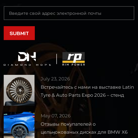
обеспечивает
непревзойденное
сочетание легкости,
прочности и
идеальной посадки. В
результате
получается ровная,
массивная посадка,
которая без
компромиссов
заполняет колесные
July 23, 2026
арки, превращая
Встречайтесь с нами на выставке Latin
широкую колею e-
Tyre & Auto Parts Expo 2026 – стенд
tron GT в
1727
впечатляющее
визуальное
May 07, 2026
заявление. Помимо
Отзывы покупателей о
идеальной посадки,
цельнокованых дисках для BMW X6
матовое покрытие