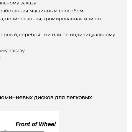
альному заказу
бработанная машинным способом,
, полированная, хромированная или по
, черный, серебряный или по индивидуальному
ому заказу
у
у
люминиевых дисков для легковых