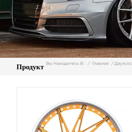
/
Главная
/
Двухсо
Вы Находитесь В :
Продукт