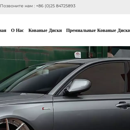
Позвоните нам :
+86 (0)25 84725893
ная
О Нас
Кованые Диски
Премиальные Кованые Диск