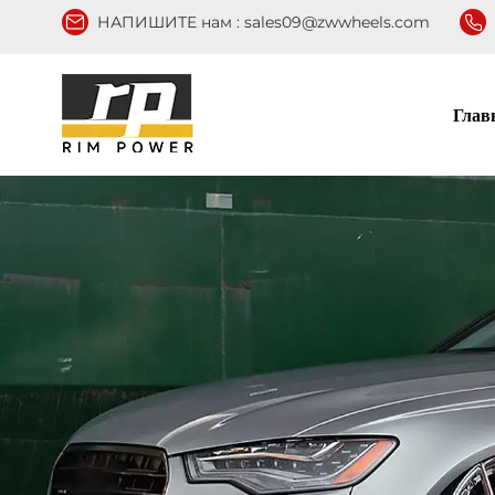
НАПИШИТЕ нам :
sales09@zwwheels.com
Глав