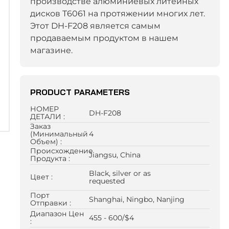
производстве алюминиевых литейных
дисков T6061 на протяжении многих лет.
Этот DH-F208 является самым
продаваемым продуктом в нашем
магазине.
PRODUCT PARAMETERS
НОМЕР
DH-F208
ДЕТАЛИ :
Заказ
(минимальный
4
Объем) :
Происхождение
Jiangsu, China
Продукта :
Black, silver or as
Цвет :
requested
Порт
Shanghai, Ningbo, Nanjing
Отправки :
Диапазон Цен
455 - 600/$4
: